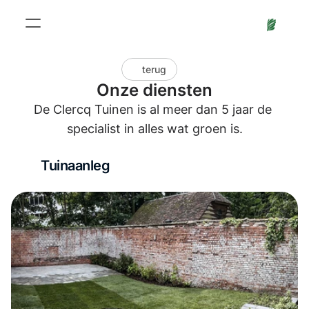
Home
Diensten
terug
Ons werk
Onze diensten
Over ons
Contact
De Clercq Tuinen is al meer dan 5 jaar de 
specialist in alles wat groen is.
Bel ons
Tuinaanleg